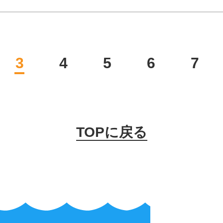
3
4
5
6
7
TOPに戻る