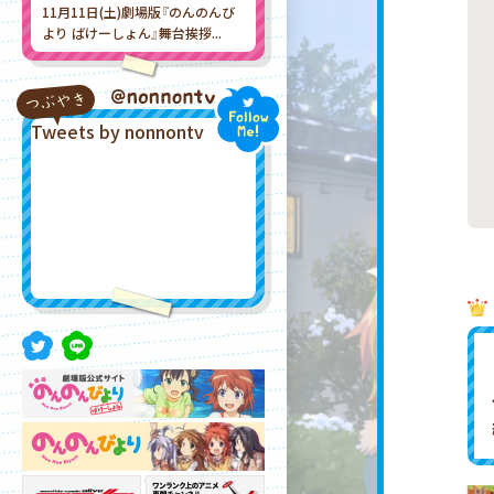
11月11日(土)劇場版『のんのんび
より ばけーしょん』舞台挨拶...
2023.10.31
「劇場版 のんのんびより ばけーし
ょん」期間限定再上映決定！
Tweets by nonnontv
2023.09.14
アニメ「のんのんびより」シリーズ
は10周年お祝い企画スタート！
2022.01.10
OADジャケットイラスト＆OAD収
録十三話「部活をがんばった」...
2022.01.10
『のんのんびより りめんばー』
OAD付き特装版＆通常版カバー...
2021.11.05
のんのんびより りめんばーOAD付
き特装版3月23日(水)発売決定！
2021.08.04