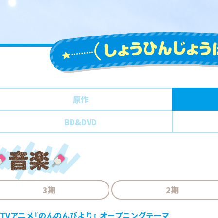
原作
BD&DVD
3期
2期
TVアニメ『のんのんびより』 オープニングテーマ