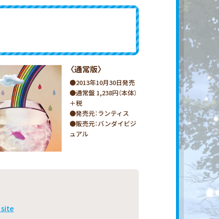
〈通常版〉
●2013年10月30日発売
●通常盤 1,238円（本体）
＋税
●発売元：ランティス
●販売元：バンダイビジ
ュアル
 site