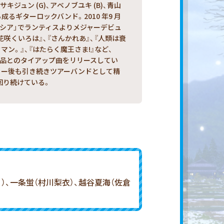
、ササキジュン (G)、アベノブユキ (B)、青山
から成るギターロックバンド。2010 年9 月
リシア」でランティスよりメジャーデビュ
花咲くいろは』、『さんかれあ』、『人類は衰
マン。』、『はたらく魔王さま!』など、
作品とのタイアップ曲をリリースしてい
ュー後も引き続きツアーバンドとして精
回り続けている。
）、一条蛍（村川梨衣）、越谷夏海（佐倉