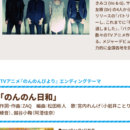
きみコ (Vo & G)
友樹 (Dr) の4人
リリースの「パト
ーし、これまでに『
退しました』、『バク
数々のTV アニメ
る。メジャーデビ
力的に全国各地を
TVアニメ『のんのんびより』 エンディングテーマ
「のんのん日和」
作詞・作曲：ZAQ
編曲：松田彬人
歌：宮内れんげ（小岩井ことり
綾音）、越谷小鞠（阿澄佳奈）