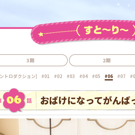
3期
2期
イントロダクション]
#01
#02
#03
#04
#05
#06
#07
#
おばけになってがんば