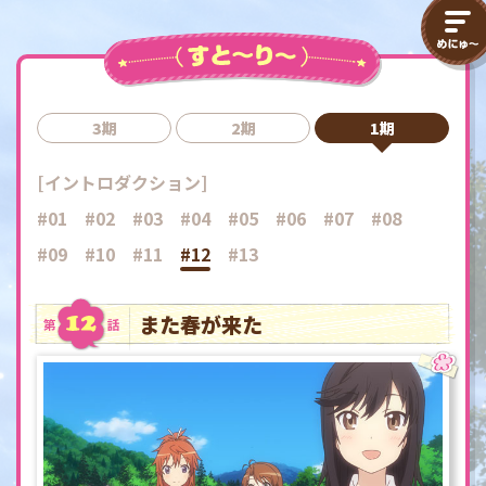
3期
2期
1期
[イントロダクション]
#01
#02
#03
#04
#05
#06
#07
#08
#09
#10
#11
#12
#13
また春が来た