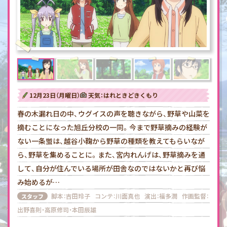
12月23日（月曜日）
天気：はれときどきくもり
春の木漏れ日の中、ウグイスの声を聴きながら、野草や山菜を
摘むことになった旭丘分校の一同。今まで野草摘みの経験が
ない一条蛍は、越谷小鞠から野草の種類を教えてもらいなが
ら、野草を集めることに。また、宮内れんげは、野草摘みを通
して、自分が住んでいる場所が田舎なのではないかと再び悩
み始めるが…
脚本
：吉田玲子
コンテ
：川面真也
演出
：福多潤
作画監督
：
スタッフ
出野喜則・高原修司・本田辰雄