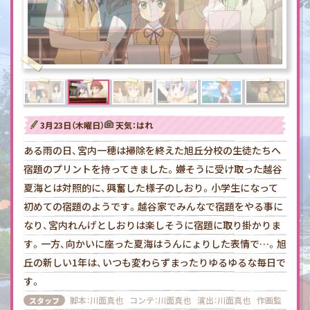
3月23日（木曜日）
天気：はれ
ある雨の日、宮内一穂は掃除を終えた旭丘分校の生徒たちへ
宿題のプリントを持ってきました。嫌そうに受け取った越谷
夏海とは対照的に、興奮した様子のしおり。小学生になって
初めての宿題のようです。越谷家でみんなで宿題をやる事に
なり、宮内れんげとしおりは楽しそうに宿題に取り掛かりま
す。一方、向かいに座った夏海はうんにょりした表情で…。旭
丘の新しい1年は、いつも変わらずまったりゆるゆるな毎日で
す。
脚本
：川面真也
コンテ
：川面真也
演出
：川面真也
作画監
スタッフ