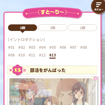
3期
2期
1期
[イントロダクション]
#01
#02
#03
#04
#05
#06
#07
#08
#09
#10
#11
#12
#13
部活をがんばった